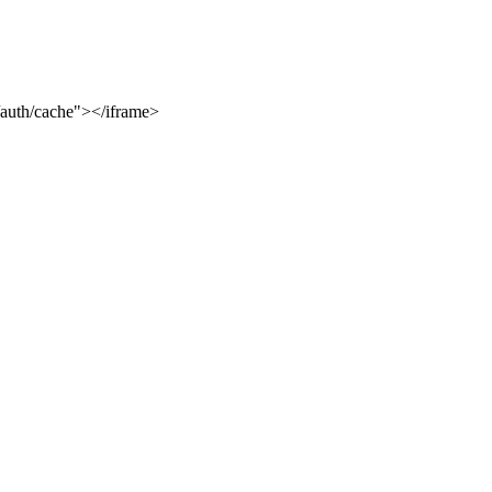
l/auth/cache"></iframe>